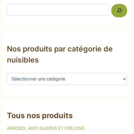
Rechercher
Nos produits par catégorie de
nuisibles
N
o
s
p
r
o
d
Tous nos produits
u
i
AEROSOL ANTI GUEPES ET FRELONS
t